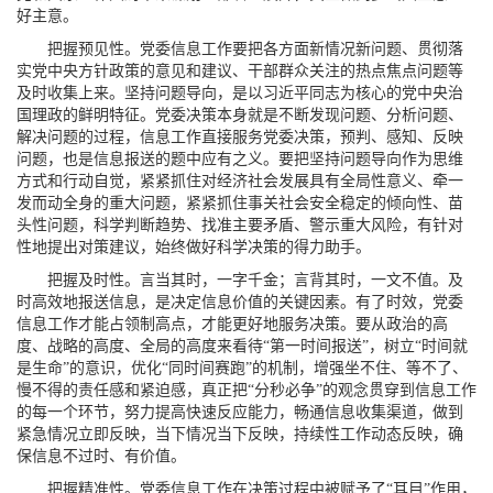
好主意。
把握预见性。党委信息工作要把各方面新情况新问题、贯彻落
实党中央方针政策的意见和建议、干部群众关注的热点焦点问题等
及时收集上来。坚持问题导向，是以习近平同志为核心的党中央治
国理政的鲜明特征。党委决策本身就是不断发现问题、分析问题、
解决问题的过程，信息工作直接服务党委决策，预判、感知、反映
问题，也是信息报送的题中应有之义。要把坚持问题导向作为思维
方式和行动自觉，紧紧抓住对经济社会发展具有全局性意义、牵一
发而动全身的重大问题，紧紧抓住事关社会安全稳定的倾向性、苗
头性问题，科学判断趋势、找准主要矛盾、警示重大风险，有针对
性地提出对策建议，始终做好科学决策的得力助手。
把握及时性。言当其时，一字千金；言背其时，一文不值。及
时高效地报送信息，是决定信息价值的关键因素。有了时效，党委
信息工作才能占领制高点，才能更好地服务决策。要从政治的高
度、战略的高度、全局的高度来看待“第一时间报送”，树立“时间就
是生命”的意识，优化“同时间赛跑”的机制，增强坐不住、等不了、
慢不得的责任感和紧迫感，真正把“分秒必争”的观念贯穿到信息工作
的每一个环节，努力提高快速反应能力，畅通信息收集渠道，做到
紧急情况立即反映，当下情况当下反映，持续性工作动态反映，确
保信息不过时、有价值。
把握精准性。党委信息工作在决策过程中被赋予了“耳目”作用，