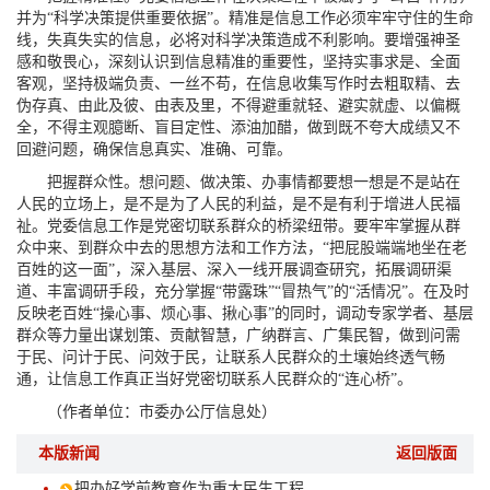
并为“科学决策提供重要依据”。精准是信息工作必须牢牢守住的生命
线，失真失实的信息，必将对科学决策造成不利影响。要增强神圣
感和敬畏心，深刻认识到信息精准的重要性，坚持实事求是、全面
客观，坚持极端负责、一丝不苟，在信息收集写作时去粗取精、去
伪存真、由此及彼、由表及里，不得避重就轻、避实就虚、以偏概
全，不得主观臆断、盲目定性、添油加醋，做到既不夸大成绩又不
回避问题，确保信息真实、准确、可靠。
把握群众性。想问题、做决策、办事情都要想一想是不是站在
人民的立场上，是不是为了人民的利益，是不是有利于增进人民福
祉。党委信息工作是党密切联系群众的桥梁纽带。要牢牢掌握从群
众中来、到群众中去的思想方法和工作方法，“把屁股端端地坐在老
百姓的这一面”，深入基层、深入一线开展调查研究，拓展调研渠
道、丰富调研手段，充分掌握“带露珠”“冒热气”的“活情况”。在及时
反映老百姓“操心事、烦心事、揪心事”的同时，调动专家学者、基层
群众等力量出谋划策、贡献智慧，广纳群言、广集民智，做到问需
于民、问计于民、问效于民，让联系人民群众的土壤始终透气畅
通，让信息工作真正当好党密切联系人民群众的“连心桥”。
（作者单位：市委办公厅信息处）
本版新闻
返回版面
把办好学前教育作为重大民生工程