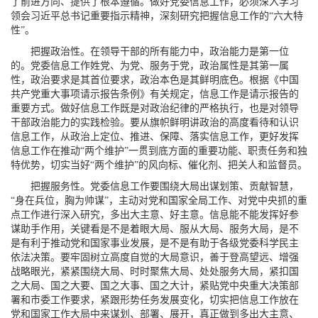
了前进方向、提供了根本遵循。做好党委信息工作，必须深入学习
领会习近平总书记重要指示精神，深刻研究把握信息工作的“六大特
性”。
把握政治性。在领导干部的所有能力中，政治能力是第一位
的。党委信息工作姓党、为党、服务于党，政治属性是其第一属
性，政治要求是其首位要求，政治本色是其鲜明底色。根据《中国
共产党重大事项请示报告条例》有关规定，信息工作是请示报告的
重要方式。做好信息工作既是对政治纪律的严格执行，也是对领导
干部政治能力的实践检验。要从旗帜鲜明讲政治的高度看待和认识
信息工作，从政治上定位、推进、保障、落实信息工作，更好发挥
信息工作在推动“两个维护”一贯到底方面的重要功能、职责任务和独
特优势，切实当好“两个维护”的风向标、催化剂、把关人和监督员。
把握服务性。党委信息工作要围绕大局出谋划策、贡献智慧，
“身在兵位，胸为帅谋”，主动对党和国家全局工作、对党中央抓的重
点工作进行深入研究，多出大主意、好主意。信息能不能发挥好参
谋助手作用，关键看是不是着眼大局、服从大局、服务大局，是不
是有利于推动党和国家事业发展，是不是有助于各级党委科学民主
依法决策。要牢固树立高度自觉的大局意识，善于登高望远、增强
战略眼光，紧紧围绕大局、时时聚焦大局、处处服务大局，紧扣国
之大局、国之大要、国之大事、国之大计，紧贴党中央重大决策部
署和市委工作要求，紧跟形势任务发展变化，切实把信息工作放在
党和国家工作大局中来谋划、部署、展开，真正做到多出大主意、