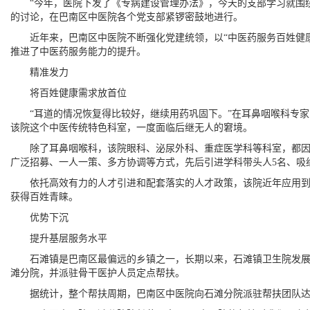
“今年，医院下发了《专病建设管理办法》，今天的支部学习就围绕
的讨论，在巴南区中医院各个党支部紧锣密鼓地进行。
近年来，巴南区中医院不断强化党建统领，以“中医药服务百姓健康”
推进了中医药服务能力的提升。
精准发力
将百姓健康需求放首位
“耳道的情况恢复得比较好，继续用药巩固下。”在耳鼻咽喉科专家
该院这个中医传统特色科室，一度面临后继无人的窘境。
除了耳鼻咽喉科，该院眼科、泌尿外科、重症医学科等科室，都因为
广泛招募、一人一策、多方协调等方式，先后引进学科带头人5名、吸
依托高效有力的人才引进和配套落实的人才政策，该院近年应用到临
获得百姓青睐。
优势下沉
提升基层服务水平
石滩镇是巴南区最偏远的乡镇之一，长期以来，石滩镇卫生院发展滞
滩分院，并派驻骨干医护人员定点帮扶。
据统计，整个帮扶周期，巴南区中医院向石滩分院派驻帮扶团队达56人