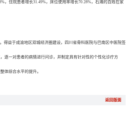
院患者增长31.49%，床位使用率增长70.28%，石滩的百姓在家
。得益于成渝地区双城经济圈建设，四川省骨科医院与巴南区中医院签
，逐一对患者的病情进行问诊，并制定具有针对性的个性化诊疗方
整体综合水平的提升。
。
返回版面