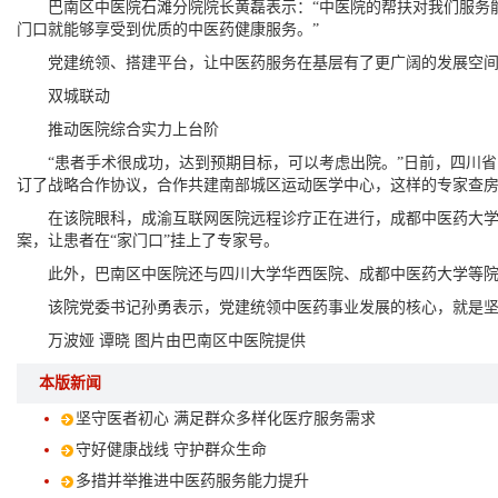
巴南区中医院石滩分院院长黄磊表示：“中医院的帮扶对我们服务能力提升
门口就能够享受到优质的中医药健康服务。”
党建统领、搭建平台，让中医药服务在基层有了更广阔的发展空间
双城联动
推动医院综合实力上台阶
“患者手术很成功，达到预期目标，可以考虑出院。”日前，四川省
订了战略合作协议，合作共建南部城区运动医学中心，这样的专家查
在该院眼科，成渝互联网医院远程诊疗正在进行，成都中医药大学银
案，让患者在“家门口”挂上了专家号。
此外，巴南区中医院还与四川大学华西医院、成都中医药大学等院校
该院党委书记孙勇表示，党建统领中医药事业发展的核心，就是坚
万波娅 谭晓 图片由巴南区中医院提供
本版新闻
坚守医者初心 满足群众多样化医疗服务需求
守好健康战线 守护群众生命
多措并举推进中医药服务能力提升