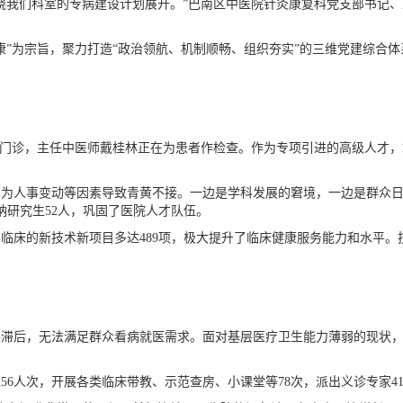
我们科室的专病建设计划展开。”巴南区中医院针灸康复科党支部书记、
为宗旨，聚力打造“政治领航、机制顺畅、组织夯实”的三维党建综合体
门诊，主任中医师戴桂林正在为患者作检查。作为专项引进的高级人才，
人事变动等因素导致青黄不接。一边是学科发展的窘境，一边是群众日
纳研究生52人，巩固了医院人才队伍。
床的新技术新项目多达489项，极大提升了临床健康服务能力和水平。
后，无法满足群众看病就医需求。面对基层医疗卫生能力薄弱的现状，
次，开展各类临床带教、示范查房、小课堂等78次，派出义诊专家41人