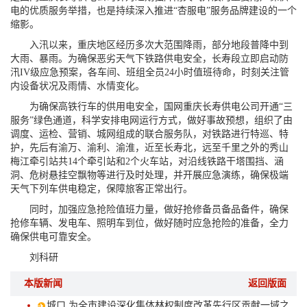
电的优质服务举措，也是持续深入推进“杏服电”服务品牌建设的一个
缩影。
入汛以来，重庆地区经历多次大范围降雨，部分地段普降中到
大雨、暴雨。为确保恶劣天气下铁路供电安全，长寿段立即启动防
汛IV级应急预案，各车间、班组全员24小时值班待命，时刻关注管
内设备状况及雨情、水情变化。
为确保高铁行车的供用电安全，国网重庆长寿供电公司开通“三
服务”绿色通道，科学安排电网运行方式，做好事故预想，组织了由
调度、运检、营销、城网组成的联合服务队，对铁路进行特巡、特
护，先后有渝万、渝利、渝淮，近至长寿北，远至千里之外的秀山
梅江牵引站共14个牵引站和2个火车站，对沿线铁路干塔围挡、涵
洞、危树悬挂空飘物等进行及时处理，并开展应急演练，确保极端
天气下列车供电稳定，保障旅客正常出行。
同时，加强应急抢险值班力量，做好抢修备员备品备件，确保
抢修车辆、发电车、照明车到位，做好随时应急抢险的准备，全力
确保供电可靠安全。
刘科研
本版新闻
返回版面
城口 为全市建设深化集体林权制度改革先行区贡献一域之