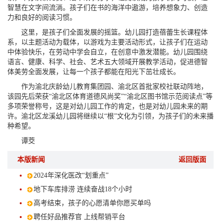
智慧在文字间流淌。孩子们在书的海洋中遨游，培养想象力、创造
力和良好的阅读习惯。
这里，是孩子们全面发展的摇篮。幼儿园打造蓓蕾生长课程体
系，以主题活动为载体，以游戏为主要活动形式，让孩子们在运动
中体验快乐，在劳动中学会自立，在创意中激发潜能。幼儿园围绕
语言、健康、科学、社会、艺术五大领域开展教学活动，促进德智
体美劳全面发展，让每一个孩子都能在阳光下茁壮成长。
作为渝北庆龄幼儿教育集团园、渝北区首批家校社联动阵地，
该园先后荣获“渝北区体育道德风尚奖”“渝北区图书馆示范阅读点”等
多项荣誉称号，这是对幼儿园工作的肯定，也是对幼儿园未来的期
许。渝北区龙溪幼儿园将继续以“根”文化为引领，为孩子们的未来播
种希望。
谭茭
本版新闻
返回版面
2024年深化医改“划重点”
地下车库排涝 连续奋战18个小时
高考结束，孩子的心愿清单你愿买单吗
聘任好品推荐官 上线帮销平台