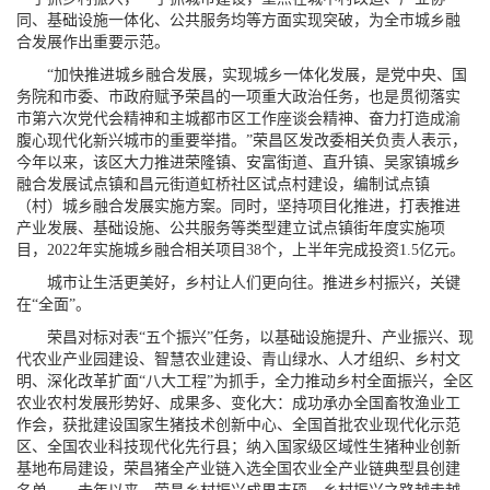
同、基础设施一体化、公共服务均等方面实现突破，为全市城乡融
合发展作出重要示范。
“加快推进城乡融合发展，实现城乡一体化发展，是党中央、国
务院和市委、市政府赋予荣昌的一项重大政治任务，也是贯彻落实
市第六次党代会精神和主城都市区工作座谈会精神、奋力打造成渝
腹心现代化新兴城市的重要举措。”荣昌区发改委相关负责人表示，
今年以来，该区大力推进荣隆镇、安富街道、直升镇、吴家镇城乡
融合发展试点镇和昌元街道虹桥社区试点村建设，编制试点镇
（村）城乡融合发展实施方案。同时，坚持项目化推进，打表推进
产业发展、基础设施、公共服务等类型建立试点镇街年度实施项
目，2022年实施城乡融合相关项目38个，上半年完成投资1.5亿元。
城市让生活更美好，乡村让人们更向往。推进乡村振兴，关键
在“全面”。
荣昌对标对表“五个振兴”任务，以基础设施提升、产业振兴、现
代农业产业园建设、智慧农业建设、青山绿水、人才组织、乡村文
明、深化改革扩面“八大工程”为抓手，全力推动乡村全面振兴，全区
农业农村发展形势好、成果多、变化大：成功承办全国畜牧渔业工
作会，获批建设国家生猪技术创新中心、全国首批农业现代化示范
区、全国农业科技现代化先行县；纳入国家级区域性生猪种业创新
基地布局建设，荣昌猪全产业链入选全国农业全产业链典型县创建