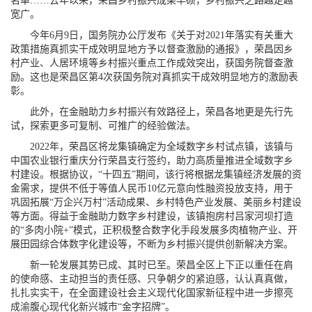
名单……去年以来，荣昌乡村振兴成果丰硕，乡村振兴之路越走越
宽广。
今年6月9日，国务院办公厅发布《关于对2021年落实有关重大
政策措施真抓实干成效明显地方予以督查激励的通报》，荣昌因乡
村产业、人居环境等乡村振兴重点工作成效突出，获国务院督查激
励。这也是荣昌区第4次获国务院对真抓实干成效明显地方的激励表
彰。
此外，在金融助力乡村振兴有效路径上，荣昌各地更是先行先
试，探索更多可复制、可推广的经验做法。
2022年，荣昌区将龙集镇确定为全域数字乡村试点镇，该镇与
中国农业银行重庆分行荣昌支行签约，助力高质量推进全域数字乡
村建设。根据协议，“十四五”期间，该行将根据龙集镇经济发展的资
金需求，提供不低于等值人民币10亿元意向性融资投放支持，用于
巩固拓展“万企兴万村”活动成果、乡村特色产业发展、美丽乡村建设
等方面。得益于金融助力数字乡村建设，该镇抱房村吕家河坝打造
的“多肉小院+”模式，正积极整合数字化手段发展多肉植物产业、开
展田园综合体数字化建设等，不断为乡村振兴提供创新解决方案。
新一轮发展其势已成、其时已至。荣昌全区上下正以重任在肩
的使命感、主动担当的责任感、只争朝夕的紧迫感，认认真真做，
扎扎实实干，在全面建设社会主义现代化国家新征程中进一步擦亮
成渝腹心现代化新兴城市“金字招牌”。