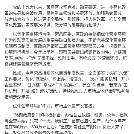
党的十九大以来，荣昌区攻坚克难、动真碰硬，进一步强化改
革的先导和突破作用，聚焦重点领域和关键环节，加强系统集成，
放大综合效应，推进更多全局性、引领性、标志性改革，推动全面
深化改革向更深层次挺进，激发释放发展动力和活力。
以优化营商环境为例。荣昌区委、区政府始终把优化营商环境
作为推动高质量发展的重要突破口和着力点，不断完善深化营商环
境观察员制度，区政府聘请第二届营商环境观察员25名，探索建立
10项运行机制。今年上半年，观察员共提出问题建议44件，办结回
复率100%，打造“无事不扰、难时出手、有呼必应”的营商环境，积
极创建民营经济示范城市。
比如，今年荣昌持续深化商事制度改革，全面落实“六稳”“六保”
工作要求，优化“就近办、网上办、增值办、一次办”服务机制，开办
企业实现“一日办结”“零成本”“川渝通办”，建立“你点单、我来办”工
作机制，开展“结对帮扶”活动，持续推动助力市场主体纾困解难46条
措施走深走实。
优化营商环境好不好，市场主体最有发言权。
“感谢政府部门的积极配合，办理营业执照、税务、公章、社保
等全套手续，只花了一天。我们工厂目前已启动生产，预计今年产
值在500万元—800万元左右。”重庆辉盛鞋业有限公司负责人宋子
兵，对荣昌的政务服务效率连声称赞。