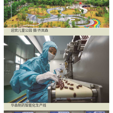
迎宾儿童公园 摄/齐岚森
华森制药智能化生产线