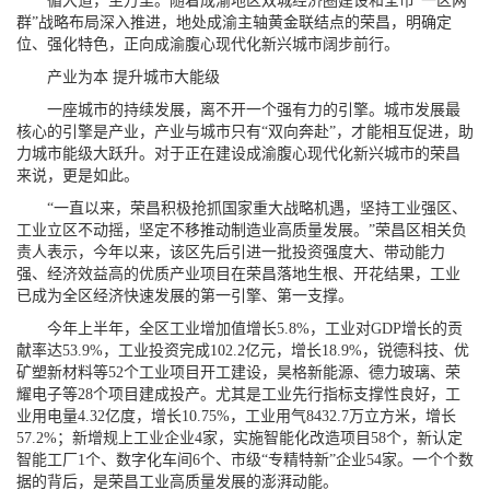
循大道，至万里。随着成渝地区双城经济圈建设和全市“一区两
群”战略布局深入推进，地处成渝主轴黄金联结点的荣昌，明确定
位、强化特色，正向成渝腹心现代化新兴城市阔步前行。
产业为本 提升城市大能级
一座城市的持续发展，离不开一个强有力的引擎。城市发展最
核心的引擎是产业，产业与城市只有“双向奔赴”，才能相互促进，助
力城市能级大跃升。对于正在建设成渝腹心现代化新兴城市的荣昌
来说，更是如此。
“一直以来，荣昌积极抢抓国家重大战略机遇，坚持工业强区、
工业立区不动摇，坚定不移推动制造业高质量发展。”荣昌区相关负
责人表示，今年以来，该区先后引进一批投资强度大、带动能力
强、经济效益高的优质产业项目在荣昌落地生根、开花结果，工业
已成为全区经济快速发展的第一引擎、第一支撑。
今年上半年，全区工业增加值增长5.8%，工业对GDP增长的贡
献率达53.9%，工业投资完成102.2亿元，增长18.9%，锐德科技、优
矿塑新材料等52个工业项目开工建设，昊格新能源、德力玻璃、荣
耀电子等28个项目建成投产。尤其是工业先行指标支撑性良好，工
业用电量4.32亿度，增长10.75%，工业用气8432.7万立方米，增长
57.2%；新增规上工业企业4家，实施智能化改造项目58个，新认定
智能工厂1个、数字化车间6个、市级“专精特新”企业54家。一个个数
据的背后，是荣昌工业高质量发展的澎湃动能。