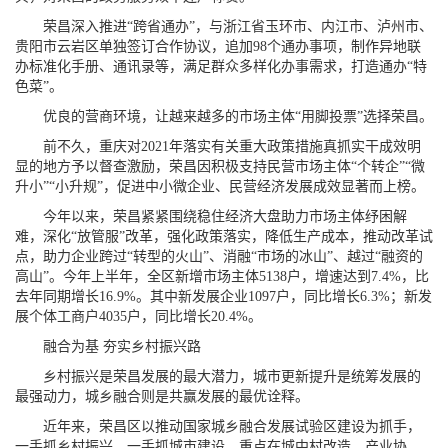
荣昌深入推进“跨省通办”，与浙江省玉环市、内江市、泸州市、
贵阳市云岩区单独签订合作协议，追加98个通办事项，制作异地联
办标准化手册、通讯录等，满足群众多样化办事需求，打造通办“特
色菜”。
优良的营商环境，让越来越多的市场主体“用脚投票”选择荣昌。
前不久，重庆对2021年落实有关重大政策措施真抓实干成效明
显的地方予以督查激励，荣昌因积极支持民营市场主体“个转企”“微
升小”“小升规”，促进中小微企业、民营经济发展成效显著而上榜。
今年以来，荣昌紧紧围绕稳住经济大盘助力市场主体纾困解
难，深化“放管服”改革，强化政策落实，降低生产成本，推动改革试
点，助力企业跨过“转型的火山”、消融“市场的冰山”、越过“融资的
高山”。今年上半年，全区新增市场主体5138户，增速达到7.4%，比
去年同期增长16.9%。其中新发展企业1097户，同比增长6.3%；新发
展个体工商户4035户，同比增长20.4%。
融合为基 夯实乡村振兴路
乡村振兴是荣昌发展的最大潜力，城市更新提升是统筹发展的
最强动力，城乡融合则是共赢发展的最优诠释。
近年来，荣昌区以推动国家城乡融合发展试验区建设为抓手，
一手抓乡村振兴，一手抓城市建设，重点在城中村改造、产业协