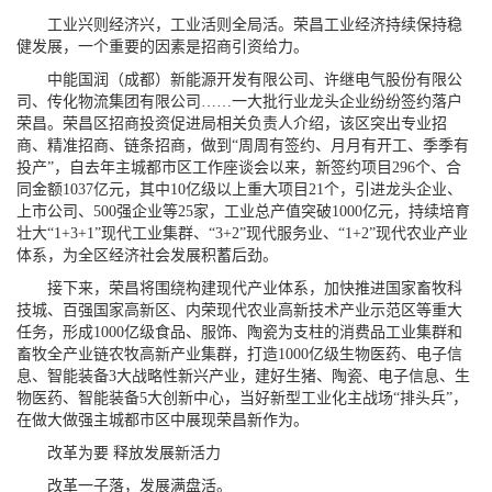
工业兴则经济兴，工业活则全局活。荣昌工业经济持续保持稳
健发展，一个重要的因素是招商引资给力。
中能国润（成都）新能源开发有限公司、许继电气股份有限公
司、传化物流集团有限公司……一大批行业龙头企业纷纷签约落户
荣昌。荣昌区招商投资促进局相关负责人介绍，该区突出专业招
商、精准招商、链条招商，做到“周周有签约、月月有开工、季季有
投产”，自去年主城都市区工作座谈会以来，新签约项目296个、合
同金额1037亿元，其中10亿级以上重大项目21个，引进龙头企业、
上市公司、500强企业等25家，工业总产值突破1000亿元，持续培育
壮大“1+3+1”现代工业集群、“3+2”现代服务业、“1+2”现代农业产业
体系，为全区经济社会发展积蓄后劲。
接下来，荣昌将围绕构建现代产业体系，加快推进国家畜牧科
技城、百强国家高新区、内荣现代农业高新技术产业示范区等重大
任务，形成1000亿级食品、服饰、陶瓷为支柱的消费品工业集群和
畜牧全产业链农牧高新产业集群，打造1000亿级生物医药、电子信
息、智能装备3大战略性新兴产业，建好生猪、陶瓷、电子信息、生
物医药、智能装备5大创新中心，当好新型工业化主战场“排头兵”，
在做大做强主城都市区中展现荣昌新作为。
改革为要 释放发展新活力
改革一子落，发展满盘活。